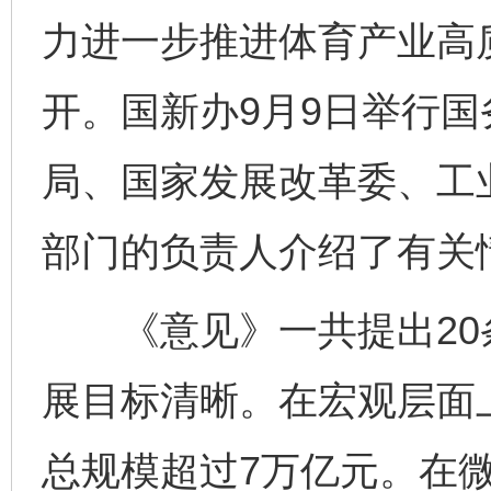
力进一步推进体育产业高
开。国新办9月9日举行
局、国家发展改革委、工
部门的负责人介绍了有关
《意见》一共提出20
展目标清晰。在宏观层面上
总规模超过7万亿元。在