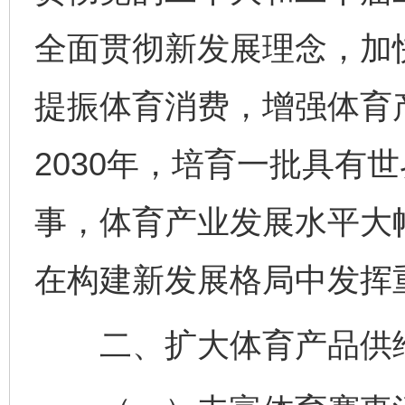
全面贯彻新发展理念，加
提振体育消费，增强体育
2030年，培育一批具有
事，体育产业发展水平大
在构建新发展格局中发挥
二、扩大体育产品供