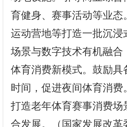
育健身、赛事活动等业态
运动营地等打造一批沉浸
场景与数字技术有机融合
体育消费新模式。鼓励具
时间，促进夜间体育消费
打造老年体育赛事消费场
合发展。（国家发展改革