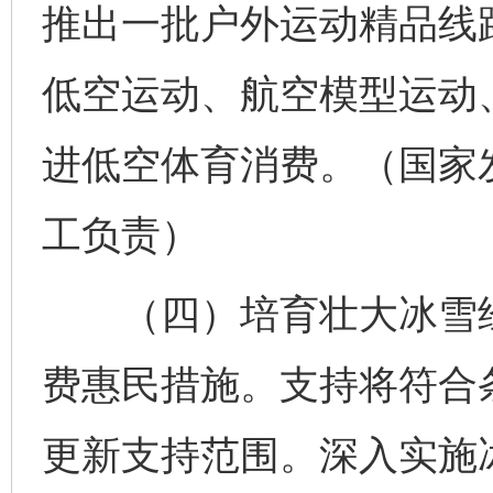
推出一批户外运动精品线
低空运动、航空模型运动
进低空体育消费。（国家
工负责）
（四）培育壮大冰雪经
费惠民措施。支持将符合
更新支持范围。深入实施冰