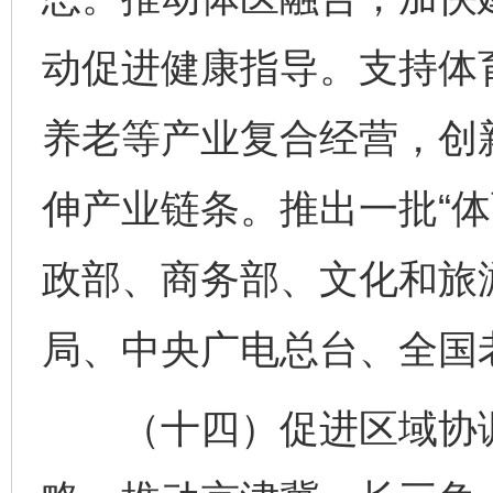
动促进健康指导。支持体
养老等产业复合经营，创
伸产业链条。推出一批“体
政部、商务部、文化和旅
局、中央广电总台、全国
（十四）促进区域协调