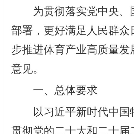
为贯彻落实党中央、国
部署，更好满足人民群众
步推进体育产业高质量发
意见。
一、总体要求
以习近平新时代中国特
贯彻党的二十大和二十届