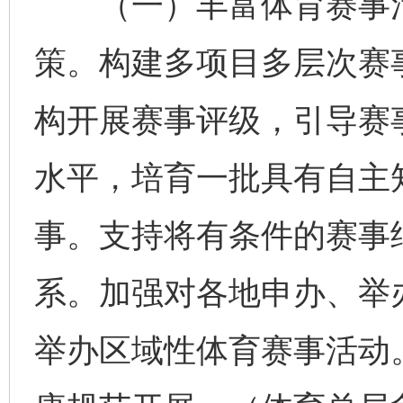
（一）丰富体育赛事活
策。构建多项目多层次赛
构开展赛事评级，引导赛
水平，培育一批具有自主
事。支持将有条件的赛事
系。加强对各地申办、举
举办区域性体育赛事活动