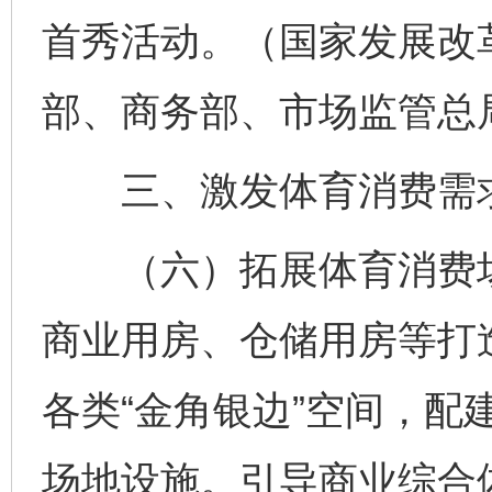
首秀活动。（国家发展改
部、商务部、市场监管总
三、激发体育消费需
（六）拓展体育消费场
商业用房、仓储用房等打
各类“金角银边”空间，配
场地设施。引导商业综合