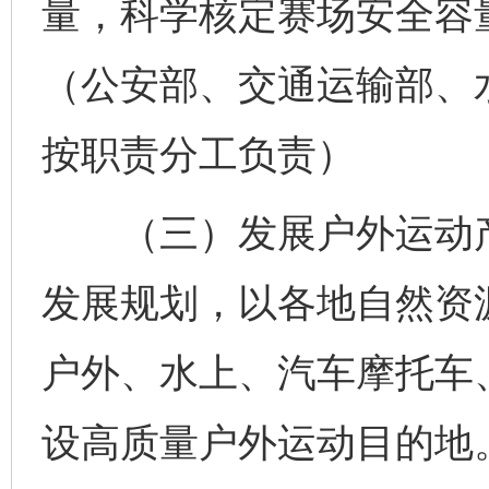
量，科学核定赛场安全容
（公安部、交通运输部、
按职责分工负责）
（三）发展户外运动产
发展规划，以各地自然资
户外、水上、汽车摩托车
设高质量户外运动目的地