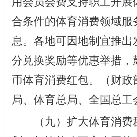
用会员会费支持职工开展
合条件的体育消费领域服
息。各地可因地制宜推出
分兑换奖励等优惠举措，
币体育消费红包。（财政
局、体育总局、全国总工
（九）扩大体育消费群