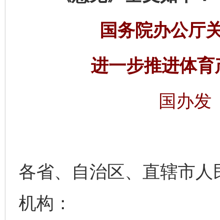
国务院办公厅
进一步推进体育
国办发〔
各省、自治区、直辖市人
机构：