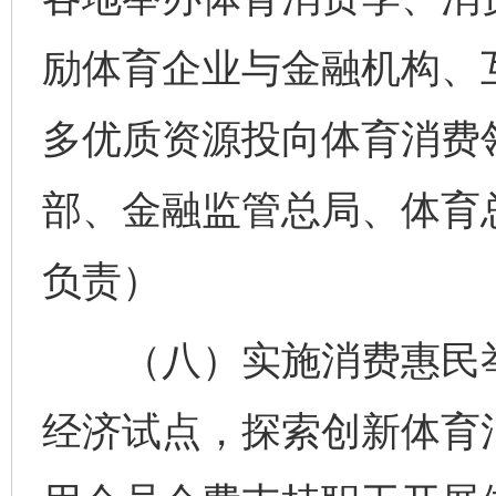
励体育企业与金融机构、
多优质资源投向体育消费
部、金融监管总局、体育
负责）
（八）实施消费惠民举
经济试点，探索创新体育