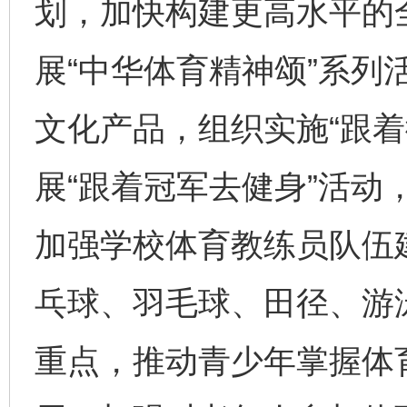
划，加快构建更高水平的
展“中华体育精神颂”系列
文化产品，组织实施“跟着
展“跟着冠军去健身”活动
加强学校体育教练员队伍
乓球、羽毛球、田径、游
重点，推动青少年掌握体