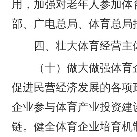
用，加强对老年人参加体
部、广电总局、体育总局
四、壮大体育经营主
（十）做大做强体育企
促进民营经济发展的各项
企业参与体育产业投资建
链。健全体育企业培育机