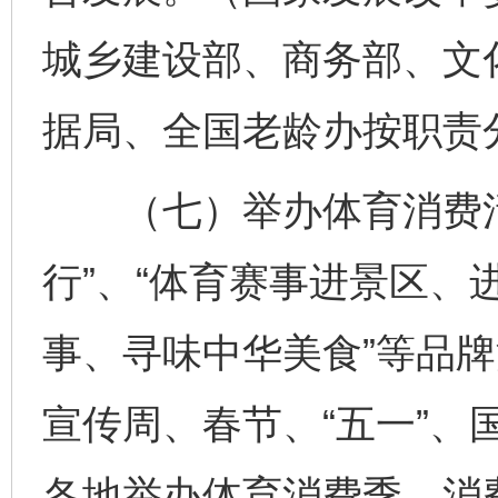
城乡建设部、商务部、文
据局、全国老龄办按职责
（七）举办体育消费活
行”、“体育赛事进景区、
事、寻味中华美食”等品
宣传周、春节、“五一”、
各地举办体育消费季、消