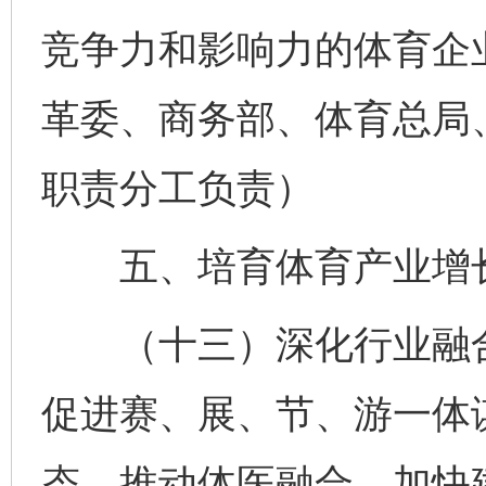
竞争力和影响力的体育企
革委、商务部、体育总局
职责分工负责）
五、培育体育产业增
（十三）深化行业融合
促进赛、展、节、游一体
态。推动体医融合，加快