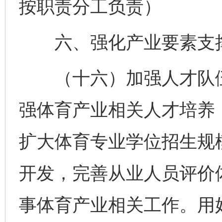
按职责分工负责）
六、强化产业要素支
（十六）加强人才队伍
强体育产业相关人才培养
扩大体育专业学位招生规
开发，完善从业人员评价
事体育产业相关工作。用