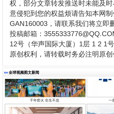
权，部分文章转发推送时未能及时
东山县通报“牛蛙产品抗生素超标问题”
法
意侵犯到您的权益烦请告知本网制作采编
GAN160003，请联系我们将立即删
投稿邮箱：3555333776@QQ
12号（华声国际大厦）1层 1 2
原创权利，请转载时务必注明原创作
千年窑火 生生不息
一
全球视频图文新闻