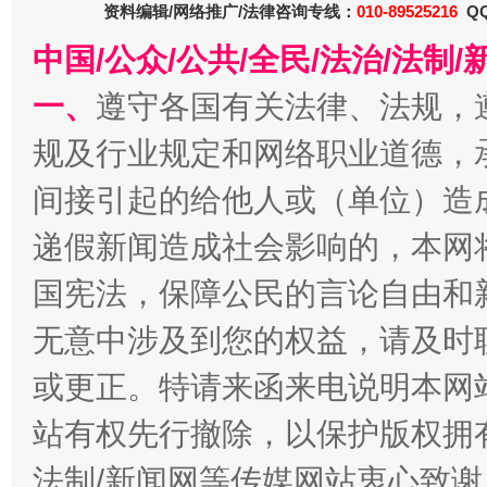
资料编辑/网络推广/法律咨询专线：
010-89525216
QQ
中国/公众/公共/全民/法治/法
一、
遵守各国有关法律、法规，
规及行业规定和网络职业道德，
间接引起的给他人或（单位）造
递假新闻造成社会影响的，本网
千年窑火 生生不息
一
国宪法，保障公民的言论自由和
无意中涉及到您的权益，请及时
或更正。特请来函来电说明本网
站有权先行撤除，以保护版权拥有者
法制/新闻网等传媒网站衷心致谢