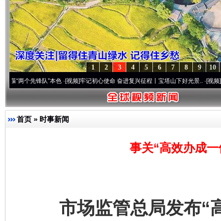
1
2
3
4
5
6
7
8
9
10
个先锋队”本色
·[视频]
牢记初心使命 奋进复兴征程丨宝塔山下好光景..
·[视频]
因党而生 
首页
»
时事新闻
事关“高效办成一
市场监管总局发布“高