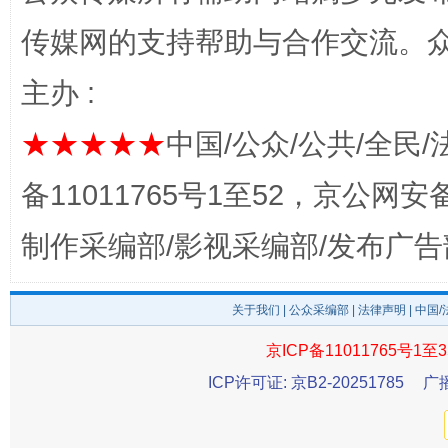
传媒网的支持帮助与合作交流。
主办 :
★★★★★
中国/公众/公共/全民/
完善运行机制助力责任有效落实
一纸欠条
备11011765号1至52，京公网安备：
制作采编部/影视采编部/发布广告
关于我们
|
公众采编部
|
法律声明
| 中国
京ICP备11011765号1至3
ICP许可证: 京B2-20251785
广
东山县通报“牛蛙产品抗生素超标问题”
法