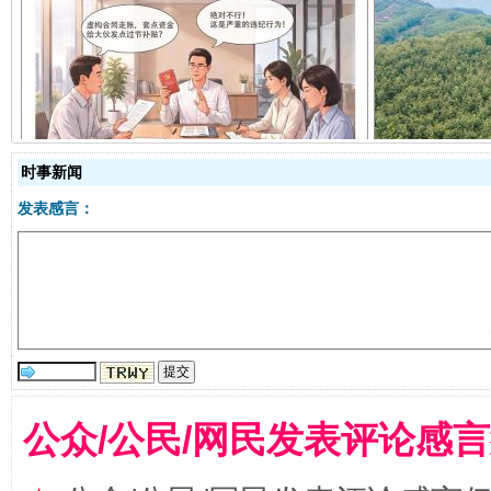
揭开“小金库”的免责幌子
时事新闻
发表感言：
受贿1.44亿！段成刚被判无期
从幼儿
公众/公民/网民发表评论感