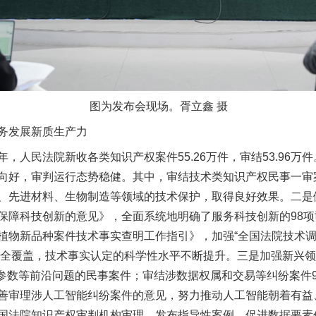
图为发布会现场。胥立鑫 摄
务发展新质生产力
民法院新收各类知识产权案件55.26万件，审结53.96万
向好，审判运行态势稳健。其中，审结技术类知识产权民事一审案
、先进材料、生物制造等领域的技术保护，取得良好效果。二是
保障科技创新的意见》，全面系统地明确了服务科技创新的98
植物新品种案件技术事实查明工作指引》，加强“全国法院技术调
领域全覆盖，技术事实认定的科学性水平不断提升。三是加强新兴
型参数等前沿问题的民事案件；审结涉数据权属和交易等纠纷案件90
善审理涉人工智能纠纷案件的意见，努力推动人工智能朝着有益
国法院知识产权审判机构审理，发布指导性案例，促进数据要素