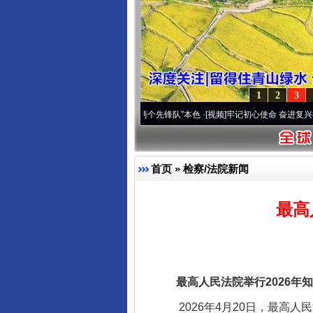
1
2
3
变雪域高原..
·[视频]
永葆“两个先锋队”本色
·[视频]
牢记初心使命 奋进复兴征程丨宝塔山
首页
»
检察/法院新闻
最高
最高人民法院举行2026年知
2026年4月20日，最高人