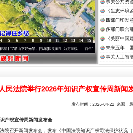
事关公共资
《生态环境监
读
四部门印发
多部门联合部
《美丽中国建
4
5
6
7
8
9
10
11
12
13
14
15
未来五年，
下好光景..
·[视频]
因党而生 为党而战——百年“纪”事⑧加强纪律..
·[视频]
牢记初心使命 
事关人工智
人民法院举行2026年知识产权宣传周新闻
发布时间：2026-04-22 来源：
识产权宣传周新闻发布会
民法院召开新闻发布会，发布《中国法院知识产权司法保护状况（2