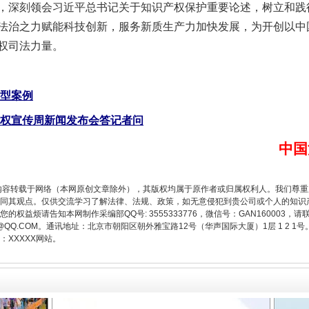
，深刻领会习近平总书记关于知识产权保护重要论述，树立和践
法治之力赋能科技创新，服务新质生产力加快发展，为开创以中
权司法力量。
题”
法徽映军营 权益有保障
典型案例
产权宣传周新闻发布会答记者问
中国
内容转载于网络（本网原创文章除外），其版权均属于原作者或归属权利人。我们尊
同其观点。仅供交流学习了解法律、法规、政策，如无意侵犯到贵公司或个人的知识
权益烦请告知本网制作采编部QQ号: 3555333776，微信号：GAN160003，请
3776@QQ.COM。通讯地址：北京市朝阳区朝外雅宝路12号（华声国际大厦）1层 1 
一批国家标准开始实施
XXXXX网站。