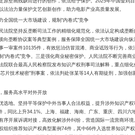
足原壁画残缺而进行的创作，依法给予保护。2025年中国金鸡
以法治力量保护文艺创新创作，助力电影产业高质量发展。
全国统一大市场建设，规制“内卷式”竞争
院坚持反垄断司法工作的精细化规范化，依法认定构成垄断的
场”横向垄断协议案等典型案例，服务保障全国统一大市场建设向
一审案件10135件，有效惩治仿冒混淆、商业诋毁等行为，依
制“内卷式”竞争。三是强化商业秘密保护。人民法院不断完善商
法院联合最高人民检察院发布知识产权刑事司法解释，重点细化
取芯片技术秘密”刑事案，依法判处张某等14人有期徒刑，加强
服务高水平对外开放
选地。坚持平等保护中外当事人合法权益，提升涉外知识产权
6件，同比上升34.1%。上海、福建、海南、广东、重庆、四川
有序开展诉调对接，高效化解涉外纠纷，营造国际一流营商环境
权组织推荐知识产权典型案例74件，其中66件入选世界知识产