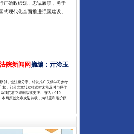
行正确政绩观，忠诚履职，勇于
国式现代化全面推进强国建设、
让核能赋能千行百业
法院新闻网
摘编
：
亓淦玉
重原创，也注重分享。转发推广仅供学习参考
产权，部分文章转发推送时未能及时与原作
联系我们将立即删除或更正。电话：010-
2 1号。本网原创文章欢迎转载，为尊重和维护原
从数据变化看反腐深化