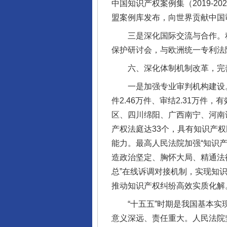
中国知识产权案例集（2019-
盟案例库发布，向世界贡献中国
三是深化国际交流与合作。积
保护研讨会，与欧洲统一专利法
六、深化体制机制改革，完善
一是加强专业审判机构建设。
件2.46万件、审结2.31万
区、四川绵阳、广西南宁、河南
产权法庭达33个，具有知识产
完善运行机制助力责任有效落
能力。最高人民法院加强“知识
造政治坚定、胸怀大局、精通法
总”在线诉调对接机制，实现知
推动知识产权纠纷高效实质化解
“十五五”时期是我国基本实现
意义深远、责任重大。人民法院