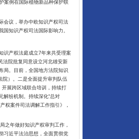
法保护案例在国际植物新品种保护联
际会议，举办中欧知识产权司法
我国知识产权司法国际影响力。
识产权法庭成立7年来共受理案
人民法院批复同意设立河北雄安新
布局。目前，全国地方法院知识
网法院）。二是全面提升审判队伍
行业协会接连发公告
，开展跨区域联合培训，持续打
元解纷机制。持续深化“总对
识产权案件司法调解工作指引》，
开局之年做好知识产权审判工作，
彻习近平法治思想，全面贯彻党