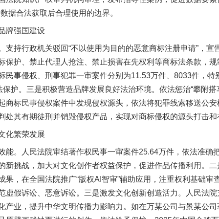
晰数据合法获取后合理使用的边界。
品牌强国建设
持行政机关驳回“不以使用为目的的恶意商标注册申请”，宣告
标保护、禁止代理人抢注、禁止损害在先权利等商标法条款，规
民事侵权、刑事犯罪一审案件分别为11.53万件、8033件，
法保护。三是积极营造品牌发展良好法治环境。依法惩治“攀附搭车
起商标民事侵权案件中发现侵权源头，依法将犯罪线索移送公安
判处其有期徒刑并销毁侵权产品，实现对商标侵权的源头打击和
文化繁荣发展
。人民法院审结著作权民事一审案件25.64万件，依法准确
的新挑战，加大对文化创作者权益保护，促进作品传播利用。二
成果，在全国法院推广“版权AI智审”辅助应用，注重权利基础审
范虚假诉讼、恶意诉讼。三是激发文化创新创造活力。人民法院
化产业，提升中华文明传播力影响力。如在万某公司与景某公司