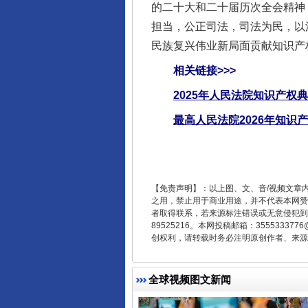
的二十大和二十届历次全会精神
担当，公正司法，司法为民，以
民族复兴伟业新局面贡献知识产
东山县通报“牛蛙产品抗生素超标问
相关链接>>>
2025年人民法院知识产权
最高人民法院2026年知识
【免责声明】：以上图、文、音/视频文章
之用，禁止用于商业用途，并不代表本网赞
者取得联系，若来源标注错误或无意侵犯到您的
89525216。本网投稿邮箱：355533
千年窑火 生生不息
创权利，请转载时务必注明原创作者、来源：
全球视频图文新闻