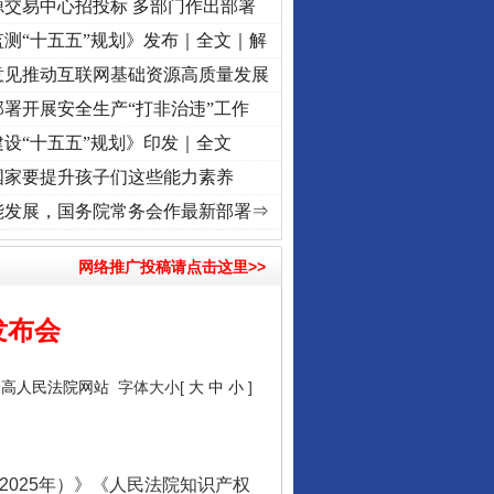
源交易中心招投标 多部门作出部署
测“十五五”规划》发布｜全文｜解
意见推动互联网基础资源高质量发展
署开展安全生产“打非治违”工作
设“十五五”规划》印发｜全文
国家要提升孩子们这些能力素养
奋进复兴征程丨“转折之城”激荡..
·[视频]
牢记初心使命 奋进复兴征程丨红船起航处 潮起
能发展，国务院常务会作最新部署⇒
网络推广投稿请点击这里>>
发布会
最高人民法院网站
字体大小[
大
中
小
]
025年）》《人民法院知识产权