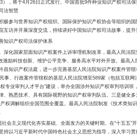
2023），将于4月26日正式发行。中国首批9件种业知识产权司
司法智慧
极参与世界知识产权组织、国际保护知识产权协会等组织的国
院互访并开展深度交流，持续讲好中国知识产权司法故事，提升
知识产权司法保护体系
深化国家层面知识产权案件上诉审理机制改革，最高人民法院知
件，有效激励科技创新、维护公平竞争、服务高水平对外开放。最高
许昌知识产权法庭，进一步完善基层人民法院知识产权案件管辖
权民事、行政案件管辖权的基层人民法院增至589家（包括互联
实
一纸欠条伤亲情 巡回调解促和解..
产权专业审判人才平台”建设，举办全国涉外知识产权审判培训班
律、熟悉技术、具有国际视野的知识产权审判队伍。三是健全多
识产权调解组织全国范围全覆盖。最高人民法院制发《技术类知
。
社会主义现代化夯实基础、全面发力的关键时期。在“十五五”
坚持以习近平新时代中国特色社会主义思想为指导，深入学习贯