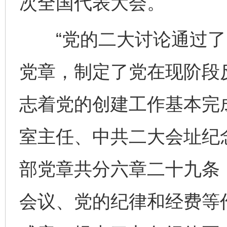
次全国代表大会。
“党的二大讨论通过了
党章，制定了党在现阶段
志着党的创建工作基本完
室主任、中共二大会址纪
部党章共分六章二十九条
会议、党的纪律和经费等作