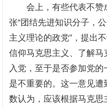
会上，有些代表不赞成
张“团结先进知识分子，
主义理论的政党”，提出
信仰马克思主义、了解马
入党，至于是否参加党的
是不重要的。这一意见遭
数认为，应该根据马克思