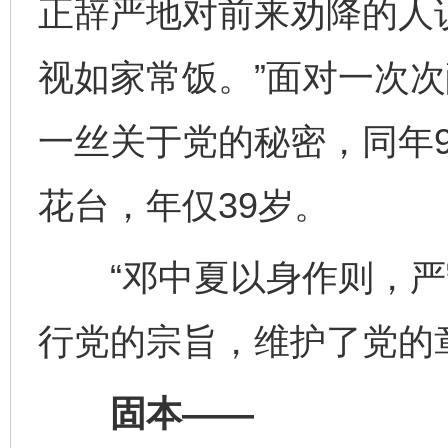
正辞严地对前来劝降的人
视如家常饭。”面对一次
一丝关于党的秘密，同年9
花台，年仅39岁。
“邓中夏以身作则，严
行党的宗旨，维护了党的
固本——