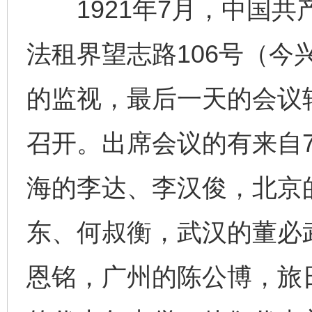
1921年7月，中国共
法租界望志路106号（今
的监视，最后一天的会议
召开。出席会议的有来自
海的李达、李汉俊，北京
东、何叔衡，武汉的董必
恩铭，广州的陈公博，旅