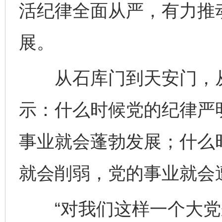
活纪律全面从严，有力推
展。
从石库门到天安门，从
示：什么时候党的纪律严
事业就会蓬勃发展；什么
就会削弱，党的事业就会
“对我们这样一个大党