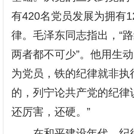
有420名党员发展为拥有
律。毛泽东同志指出，“路线
两者都不可少”。他用生动
为党员，铁的纪律就非执
的，列宁论共产党的纪律
还厉害，还硬。”
在和平建设年代，纪律