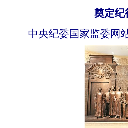
奠定纪
中央纪委国家监委网站