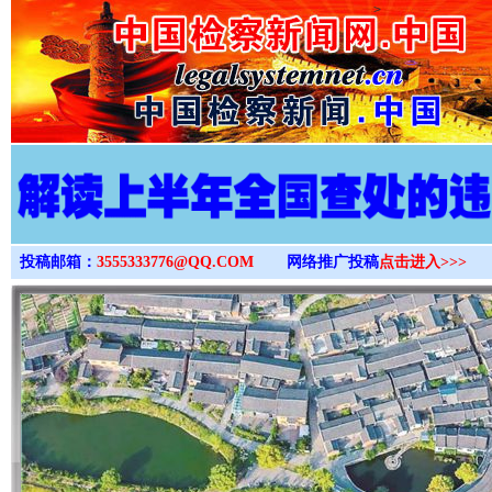
>
投稿邮箱：
3555333776@QQ.COM
网络推广投稿
点击进入>>>