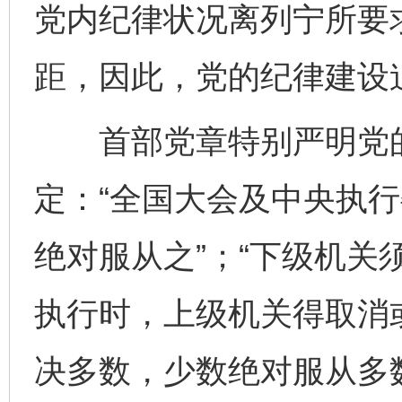
党内纪律状况离列宁所要
距，因此，党的纪律建设
首部党章特别严明党的
定：“全国大会及中央执
绝对服从之”；“下级机关
执行时，上级机关得取消或
决多数，少数绝对服从多