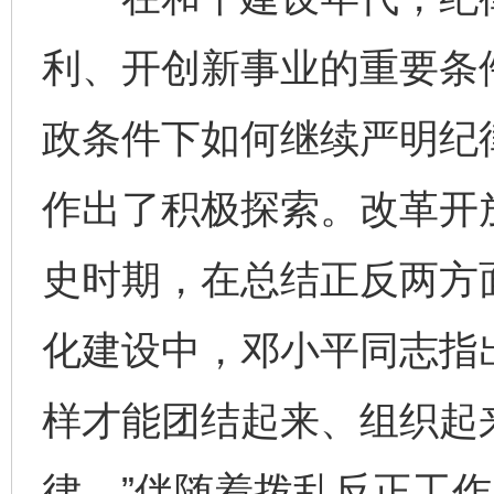
利、开创新事业的重要条
政条件下如何继续严明纪
作出了积极探索。改革开
史时期，在总结正反两方
化建设中，邓小平同志指
样才能团结起来、组织起
律。”伴随着拨乱反正工