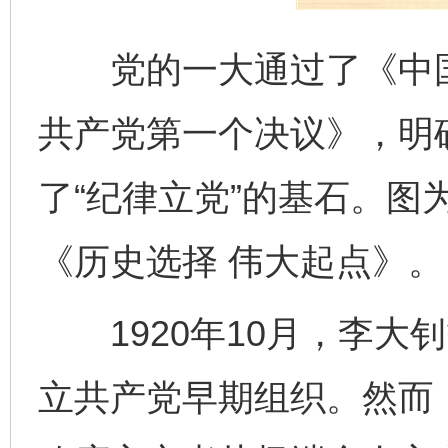
党的一大通过了《中国
共产党第一个决议》，明
了“纪律立党”的基石。图
《历史选择 伟大起点》。
1920年10月，李大
立共产党早期组织。然而