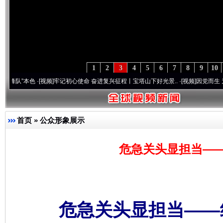
1
2
3
4
5
6
7
8
9
10
色
·[视频]
牢记初心使命 奋进复兴征程丨宝塔山下好光景..
·[视频]
因党而生 为党而战——百
首页
»
公众形象展示
危急关头显担当—
危急关头显担当——